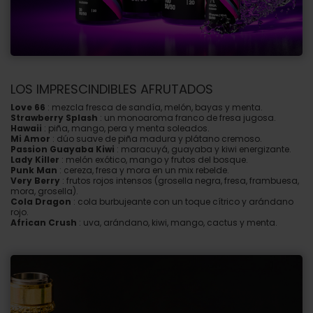
LOS IMPRESCINDIBLES AFRUTADOS
Love 66
: mezcla fresca de sandía, melón, bayas y menta.
Strawberry Splash
: un monoaroma franco de fresa jugosa.
Hawaii
: piña, mango, pera y menta soleados.
Mi Amor
: dúo suave de piña madura y plátano cremoso.
Passion Guayaba Kiwi
: maracuyá, guayaba y kiwi energizante.
Lady Killer
: melón exótico, mango y frutos del bosque.
Punk Man
: cereza, fresa y mora en un mix rebelde.
Very Berry
: frutos rojos intensos (grosella negra, fresa, frambuesa,
mora, grosella).
Cola Dragon
: cola burbujeante con un toque cítrico y arándano
rojo.
African Crush
: uva, arándano, kiwi, mango, cactus y menta.