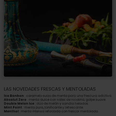
LAS NOVEDADES FRESCAS Y MENTOLADAS
Ice Bonbon
: caramelo suizo de menta para una frescura adictiva.
Absolut Zero
: menta dulce con sales de nicotina, golpe suave.
Double Melon Ice
: dúo de melón y sandía helados.
Mint Point
: menta pura, tonificante y refrescante.
Menthol
: menta intensa reforzada con frescor mentolado.