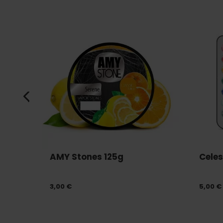
ush
AMY Stones 125g
Celest
3,00 €
5,00 €