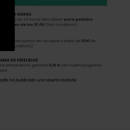
A EN 24 HORAS
tu pedido en 24 horas laborables!
para pedidos
dos antes de las 15:00
(Voir conditions)
GRATIS
 gratuita en puntos de recogida a partir de
50€
de
(Voir conditions)
AMA DE FIDELIDAD
rar este producto, ganarás
0,10 €
con nuestro programa
idad.
adie ha publicado una reseña todavía