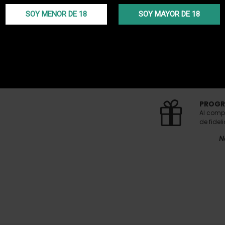
SOY MENOR DE 18
SOY MAYOR DE 18
ENTREG
¡Recibe 
realiza
ENVÍO 
Entrega
compra 
PROGR
Al comp
de fidel
N