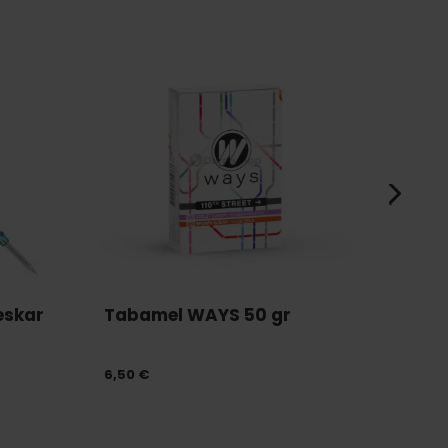
eskar
Tabamel WAYS 50 gr
EPOK
6,50 €
69,00