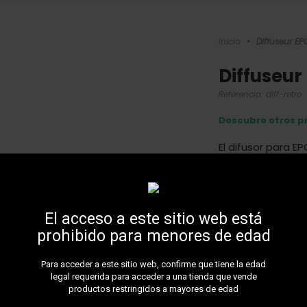
Inicio
•
Diffuseur E
Diffuseu
Referencia:
diff-retro
Descubre otros p
El difusor para 
en el extremo de
cachimba sea más
aire.
Más detalles
El acceso a este sitio web está
5,0
prohibido para menores de edad
Entrega 
Para acceder a este sitio web, confirme que tiene la edad
legal requerida para acceder a una tienda que vende
productos restringidos a mayores de edad