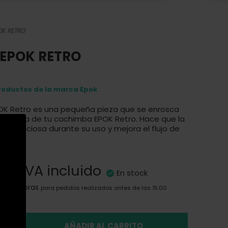
POK RETRO
r EPOK RETRO
roductos de la marca Epok
EPOK Retro es una pequeña pieza que se enrosca
 la caña de tu cachimba EPOK Retro. Hace que la
 silenciosa durante su uso y mejora el flujo de
0 €
IVA incluido
En stock
en 24 horas
para pedidos realizados antes de las 15:00
AÑADIR AL CARRITO