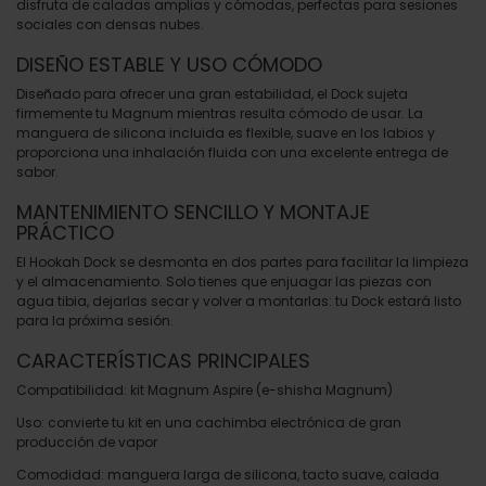
disfruta de caladas amplias y cómodas, perfectas para sesiones
sociales con densas nubes.
DISEÑO ESTABLE Y USO CÓMODO
Diseñado para ofrecer una gran estabilidad, el Dock sujeta
firmemente tu Magnum mientras resulta cómodo de usar. La
manguera de silicona incluida es flexible, suave en los labios y
proporciona una inhalación fluida con una excelente entrega de
sabor.
MANTENIMIENTO SENCILLO Y MONTAJE
PRÁCTICO
El Hookah Dock se desmonta en dos partes para facilitar la limpieza
y el almacenamiento. Solo tienes que enjuagar las piezas con
agua tibia, dejarlas secar y volver a montarlas: tu Dock estará listo
para la próxima sesión.
CARACTERÍSTICAS PRINCIPALES
Compatibilidad: kit Magnum Aspire (e-shisha Magnum)
Uso: convierte tu kit en una cachimba electrónica de gran
producción de vapor
Comodidad: manguera larga de silicona, tacto suave, calada