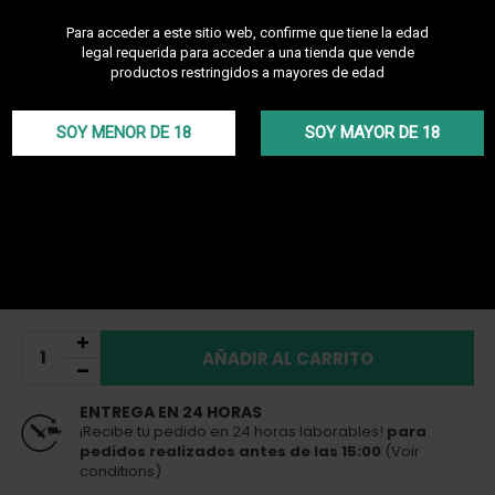
Magnum
Para acceder a este sitio web, confirme que tiene la edad
Descubre otros productos de la marca Fumytech
legal requerida para acceder a una tienda que vende
Transforme su kit Magnum Aspire en una auténtica shisha
productos restringidos a mayores de edad
electrónica con el Hookah Dock. Estable, elegante y equipado con
una larga manguera de silicona, ofrece grandes caladas
cómodas y sabrosas.
SOY MENOR DE 18
SOY MAYOR DE 18
Más detalles
IVA incluido
59,90 €
En stock
Entrega en 24 horas
para pedidos realizados antes de las 15:00
Black
AÑADIR AL CARRITO
ENTREGA EN 24 HORAS
¡Recibe tu pedido en 24 horas laborables!
para
pedidos realizados antes de las 15:00
(Voir
conditions)