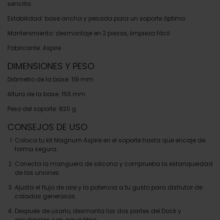
sencilla
Estabilidad: base ancha y pesada para un soporte óptimo
Mantenimiento: desmontaje en 2 piezas, limpieza fácil
Fabricante: Aspire
DIMENSIONES Y PESO
Diámetro de la base: 119 mm
Altura de la base: 155 mm
Peso del soporte: 820 g
CONSEJOS DE USO
Coloca tu kit Magnum Aspire en el soporte hasta que encaje de
forma segura.
Conecta la manguera de silicona y comprueba la estanqueidad
de las uniones.
Ajusta el flujo de aire y la potencia a tu gusto para disfrutar de
caladas generosas.
Después de usarlo, desmonta las dos partes del Dock y
enjuágalas con agua tibia.