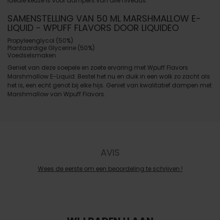
ideale keuze is voor dampers van alle niveaus.
SAMENSTELLING VAN 50 ML MARSHMALLOW E-
LIQUID - WPUFF FLAVORS DOOR LIQUIDEO
Propyleenglycol (50%)
Plantaardige Glycerine (50%)
Voedselsmaken
Geniet van deze soepele en zoete ervaring met Wpuff Flavors
Marshmallow E-Liquid. Bestel het nu en duik in een wolk zo zacht als
het is, een echt genot bij elke hijs. Geniet van kwalitatief dampen met
Marshmallow van Wpuff Flavors.
AVIS
Wees de eerste om een beoordeling te schrijven !