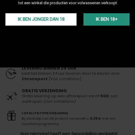
incl. btw
tot een winkel die producten voor volwassenen verkoopt
14,90 €
Op voorraad
Vandaag verzonden
(bij bestelling vóór 13:00 uur)
IK BEN JONGER DAN 18
IK BEN 18+
0 MG/ML
IN WINKELWAGEN
LEVERING BINNEN 24 UUR
Laat het binnen 24 uur leveren door te kiezen voor
Chronopost
(Voir conditions)
GRATIS VERZENDING
Gratis levering op een afhaalpunt vanaf
50€
aan
aankopen (Voir conditions)
LOYALITEITSPROGRAMMA
Bij aankoop van dit product verzamelt u
0,28 €
met ons
loyaliteitsprogramma.
Nog niemand heeft een beoordeling geplaatst.