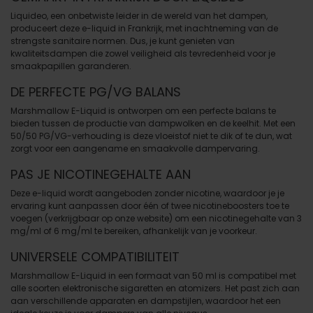
Liquideo, een onbetwiste leider in de wereld van het dampen,
produceert deze e-liquid in Frankrijk, met inachtneming van de
strengste sanitaire normen. Dus, je kunt genieten van
kwaliteitsdampen die zowel veiligheid als tevredenheid voor je
smaakpapillen garanderen.
DE PERFECTE PG/VG BALANS
Marshmallow E-Liquid is ontworpen om een perfecte balans te
bieden tussen de productie van dampwolken en de keelhit. Met een
50/50 PG/VG-verhouding is deze vloeistof niet te dik of te dun, wat
zorgt voor een aangename en smaakvolle dampervaring.
PAS JE NICOTINEGEHALTE AAN
Deze e-liquid wordt aangeboden zonder nicotine, waardoor je je
ervaring kunt aanpassen door één of twee nicotineboosters toe te
voegen (verkrijgbaar op onze website) om een nicotinegehalte van 3
mg/ml of 6 mg/ml te bereiken, afhankelijk van je voorkeur.
UNIVERSELE COMPATIBILITEIT
Marshmallow E-Liquid in een formaat van 50 ml is compatibel met
alle soorten elektronische sigaretten en atomizers. Het past zich aan
aan verschillende apparaten en dampstijlen, waardoor het een