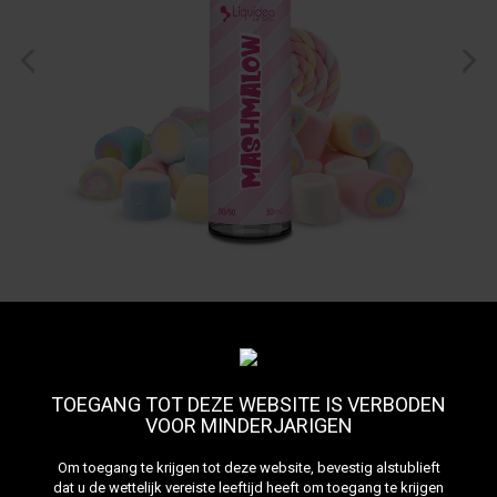
Mashmalow 50 ml Wpuff
Bekijk alle producten van het merk Liquideo
Ontdek de Marshmallow E-liquid van Wpuff Flavors en herontdek
TOEGANG TOT DEZE WEBSITE IS VERBODEN
de smaak van de beroemde Wpuffs van Liquideo! Een explosie van
VOOR MINDERJARIGEN
zoete smaken in een handig formaat van 50 ml. Pas uw
nicotinegehalte aan, geniet van een perfecte PG/VG-balans en
damp veilig met Liquideo.
Om toegang te krijgen tot deze website, bevestig alstublieft
Meer details
dat u de wettelijk vereiste leeftijd heeft om toegang te krijgen