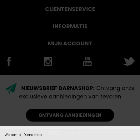
CLIENTENSERVICE
INFORMATIE
MIJN ACCOUNT
NIEUWSBRIEF DARNASHOP:
Ontvang onze
exclusieve aanbiedingen van tevoren
ONTVANG AANBIEDINGEN
©2026- DARNASHOP
Welkom bij Darnashop!