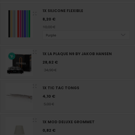
1X SILICONE FLEXIBLE
8,20 €
10,00 €
Purple
1X LA PLAQUE N9 BY JAKOB HANSEN
28,62 €
34,90 €
1X TIC TAC TONGS
4,10 €
5,00 €
1X MOD DELUXE GROMMET
0,82 €