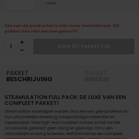
1,00 €
Een van de producten is niet meer beschikbaar. Dit
pakket kan niet worden gekocht
VOEG DIT PAKKET TOE
PAKKET
PAKKET
BESCHRIJVING
INHOUD
STEAMULATION FULL PACK: DE LUXE VAN EEN
COMPLEET PAKKET!
Steamulation waterpijpen worden door kenners gewaardeerd om
hun uitzonderlijke afwerking, hoogwaardige materialen en
topprestaties. Deze high-end modellen worden echter zonder
accessoires geleverd: geen slang en geen kop. Om u een
uitzonderlijke ervaring te bieden, stelt Darnashop een compleet