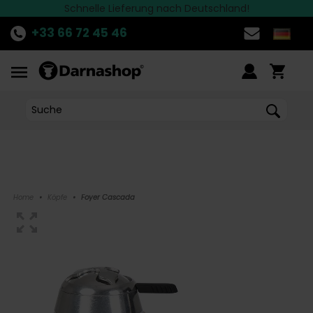
Die besten Marken finden Sie bei Darnashop
Schnelle Lieferung nach Deutschland!
ENTDECKE
die aktuelle Aktion!
>>
+33 66 72 45 46
Home
•
Köpfe
•
Foyer Cascada