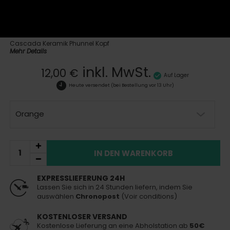
Alle Produkte der Marke HC HIspaCachimba
anzeigen
Cascada Keramik Phunnel Kopf
Mehr Details
inkl. MwSt.
12,00 €
Auf Lager
Heute versendet
(bei Bestellung vor 13 Uhr)
Orange
IN DEN WARENKORB
EXPRESSLIEFERUNG 24H
Lassen Sie sich in 24 Stunden liefern, indem Sie
auswählen
Chronopost
(Voir conditions)
KOSTENLOSER VERSAND
Kostenlose Lieferung an eine Abholstation ab
50€