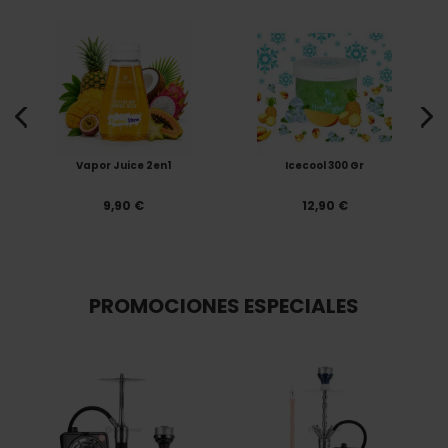
s
Vapor Juice 2en1
Icecool 300 Gr
9,90 €
12,90 €
PROMOCIONES ESPECIALES