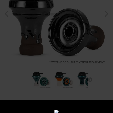
Foyer Katuro Fuji
Referencia:
fuji-trs