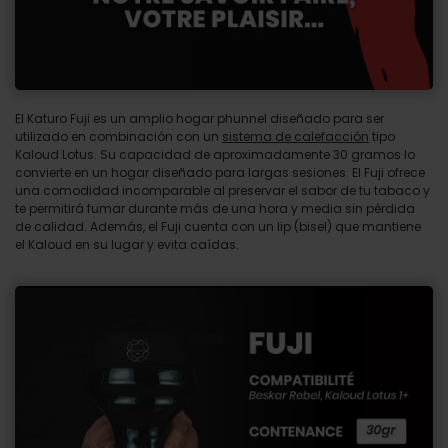
El Katuro Fuji es un amplio hogar phunnel diseñado para ser
utilizado en combinación con un
sistema de calefacción
tipo
Kaloud Lotus. Su capacidad de aproximadamente 30 gramos lo
convierte en un hogar diseñado para largas sesiones. El Fuji ofrece
una comodidad incomparable al preservar el sabor de tu tabaco y
te permitirá fumar durante más de una hora y media sin pérdida
de calidad. Además, el Fuji cuenta con un lip (bisel) que mantiene
el Kaloud en su lugar y evita caídas.