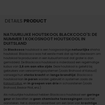
DETAILS
PRODUCT
NATUURLIJKE HOUTSKOOL BLACKCOCO'S: DE
NUMMER 1 KOKOSNOOT HOUTSKOOL IN
DUITSLAND
De
Blackcoco
houtskool is een hoogwaardige
natuurlijke
shisha
houtskool. Blackcoco was het eerste merk dat op het idee kwam om
houtskool te produceren in een kubusformaat dat groter is dan
gemiddeld. De Blackcoco houtskool is inderdaad een regelmatige
kubus van
2,6 cm aan elke zijde
. Deze houtskool is geliefd bij
gebruikers van verwarmingssystemen (zoals Brohood of Kaloud)
vanwege hun
sterke kracht
en
lange brandtijd
. Blackcoco
houtskool kan
in paren
worden gebruikt in systemen zoals de
Kaloud Lotus
, en
in groepen van drie
in schoorstenen (zoals
Brohood, Beskar Pilot, enz.)
Als natuurlijke houtskool hebben Blackcoco houtskool een
geringe
geur
en bevatten ze
geen chemische toevoegingen
voor het
aansteken. Het is daarom essentieel om een bron van
krachtige