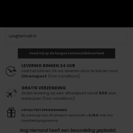
incl. btw
8,00 €
Niet op voorraad
Dit product is niet op voorraad
Houd mij op de hoogte van beschikbaarheid
LEVERING BINNEN 24 UUR
Laat het binnen 24 uur leveren door te kiezen voor
Chronopost
(Voir conditions)
GRATIS VERZENDING
Gratis levering op een afhaalpunt vanaf
50€
aan
aankopen (Voir conditions)
LOYALITEITSPROGRAMMA
Bij aankoop van dit product verzamelt u
0,16 €
met ons
loyaliteitsprogramma.
Nog niemand heeft een beoordeling geplaatst.