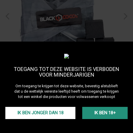
TOEGANG TOT DEZE WEBSITE IS VERBODEN
VOOR MINDERJARIGEN
charbon Blackcoco"s 1kg
Om toegang te krijgen tot deze website, bevestig alstublieft
dat u de wettelijk vereiste leeftijd heeft om toegang te krijgen
Bekijk alle producten van het merk Blackcoco's
tot een winkel die producten voor volwassenen verkoopt
Blackcoco's houtskool is de best verkochte waterpijp houtskool in
Duitsland. Geprezen door waterpijp bars voor zijn
IK BEN JONGER DAN 18
IK BEN 18+
verwarmingskracht, is deze 26-kubus houtskool ideaal voor
diverse toepassingen, of je nu rookt met een Beskar Pilot-type
schoorsteen of een gesloten systeem zoals Beskar Rebel of Sherpa.
Meer details