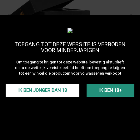
TOEGANG TOT DEZE WEBSITE IS VERBODEN
VOOR MINDERJARIGEN
Om toegang te krijgen tot deze website, bevestig alstublieft
dat u de wettelijk vereiste leeftijd heeft om toegang te krijgen
tot een winkel die producten voor volwassenen verkoopt
Charbon naturel PAN cube
IK BEN JONGER DAN 18
IK BEN 18+
26mm
Referentie:
pan26
Bekijk alle producten van het merk PAN Enjoy Time
De PAN 26 mm zijn de meest voorkomende kolen van het merk. Deze
ecologische kolen bevatten geen additieven en zijn gemaakt van
samengeperste kokosnootschalen. Ze worden aanbevolen voor