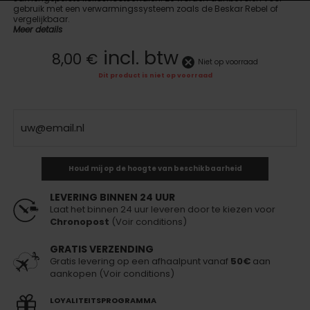
gebruik met een verwarmingssysteem zoals de Beskar Rebel of
vergelijkbaar.
Meer details
incl. btw
8,00 €
Niet op voorraad
Dit product is niet op voorraad
Houd mij op de hoogte van beschikbaarheid
LEVERING BINNEN 24 UUR
Laat het binnen 24 uur leveren door te kiezen voor
Chronopost
(Voir conditions)
GRATIS VERZENDING
Gratis levering op een afhaalpunt vanaf
50€
aan
aankopen (Voir conditions)
LOYALITEITSPROGRAMMA