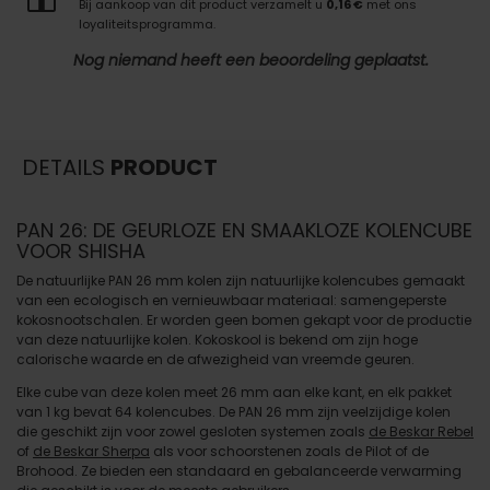
Bij aankoop van dit product verzamelt u
0,16 €
met ons
loyaliteitsprogramma.
Nog niemand heeft een beoordeling geplaatst.
DETAILS
PRODUCT
PAN 26: DE GEURLOZE EN SMAAKLOZE KOLENCUBE
VOOR SHISHA
De natuurlijke PAN 26 mm kolen zijn natuurlijke kolencubes gemaakt
van een ecologisch en vernieuwbaar materiaal: samengeperste
kokosnootschalen. Er worden geen bomen gekapt voor de productie
van deze natuurlijke kolen. Kokoskool is bekend om zijn hoge
calorische waarde en de afwezigheid van vreemde geuren.
Elke cube van deze kolen meet 26 mm aan elke kant, en elk pakket
van 1 kg bevat 64 kolencubes. De PAN 26 mm zijn veelzijdige kolen
die geschikt zijn voor zowel gesloten systemen zoals
de Beskar Rebel
of
de Beskar Sherpa
als voor schoorstenen zoals de Pilot of de
Brohood. Ze bieden een standaard en gebalanceerde verwarming