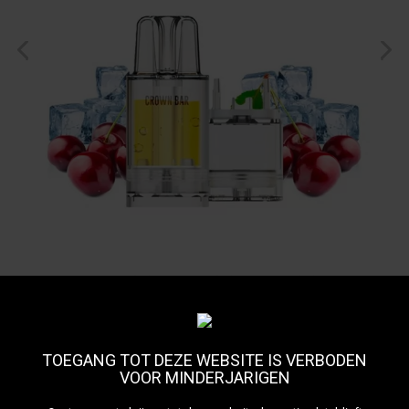
TOEGANG TOT DEZE WEBSITE IS VERBODEN
Cartouche Puff Al Fakher
VOOR MINDERJARIGEN
Pro MAX