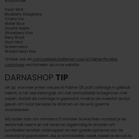
waaronder:
Fresh Mint
Blueberry Raspberry
Cherry Ice
Mister Blue
Double Apple
Strawberry Kiwi
Berry Blast
Gum Mint
Watermelon
Watermelon Kiwi
Ontdek ook de
compatibele batterijen voor Al Fakher Pro Max
cartridges
rechtstreeks op onze website.
DARNASHOP
TIP
Let op: wanneer je een nieuwe Al Fakher 12K puff cartridge in gebruik
neemt, is het zeer belangrijk om niet onmiddellijk te beginnen met
vapen. Nadat de cartridge is geplaatst, moet je de vloeistof de tijd
geven om naar beneden te stromen en de wick goed te
doordrenken.
Wij raden aan om minstens 5 minuten te wachten voordat je de
eerste trek neemt en het reservoir regelmatig te draaien om
luchtbellen te laten ontsnappen en een goede opname van de
vloeistof te garanderen. Als je onmiddellijk vapet, riskeer je de coil te