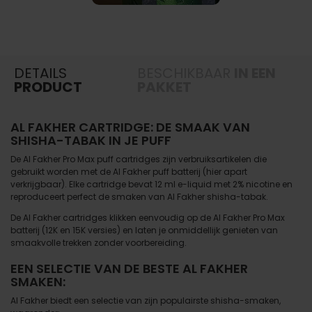
DETAILS
BESCHIKBAAR
IN EEN
PRODUCT
PAKKET
AL FAKHER CARTRIDGE: DE SMAAK VAN
SHISHA-TABAK IN JE PUFF
De Al Fakher Pro Max puff cartridges zijn verbruiksartikelen die
gebruikt worden met de Al Fakher puff batterij (hier apart
verkrijgbaar). Elke cartridge bevat 12 ml e-liquid met 2% nicotine en
reproduceert perfect de smaken van Al Fakher shisha-tabak.
De Al Fakher cartridges klikken eenvoudig op de Al Fakher Pro Max
batterij (12K en 15K versies) en laten je onmiddellijk genieten van
smaakvolle trekken zonder voorbereiding.
EEN SELECTIE VAN DE BESTE AL FAKHER
SMAKEN:
Al Fakher biedt een selectie van zijn populairste shisha-smaken,