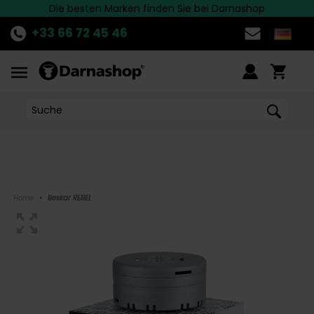
Die besten Marken finden Sie bei Darnashop
Schnelle Lieferung nach Deutschland!
ENTDECKE
die aktuelle Aktion!
>>
+33 66 72 45 46
Home
•
Beskar REBEL