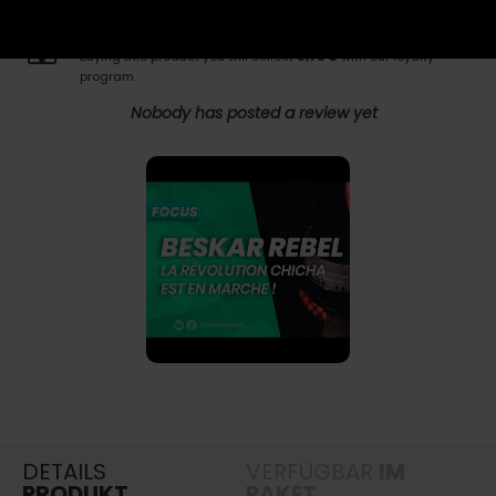
PROGRAMME DE FIDELITE
Buying this product you will collect
0,78 €
with our loyalty
program.
Nobody has posted a review yet
DETAILS
VERFÜGBAR
IM
PRODUKT
PAKET