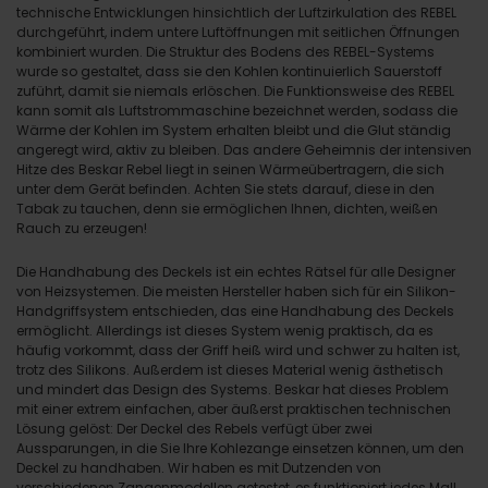
technische Entwicklungen hinsichtlich der Luftzirkulation des REBEL
durchgeführt, indem untere Luftöffnungen mit seitlichen Öffnungen
kombiniert wurden. Die Struktur des Bodens des REBEL-Systems
wurde so gestaltet, dass sie den Kohlen kontinuierlich Sauerstoff
zuführt, damit sie niemals erlöschen. Die Funktionsweise des REBEL
kann somit als Luftstrommaschine bezeichnet werden, sodass die
Wärme der Kohlen im System erhalten bleibt und die Glut ständig
angeregt wird, aktiv zu bleiben. Das andere Geheimnis der intensiven
Hitze des Beskar Rebel liegt in seinen Wärmeübertragern, die sich
unter dem Gerät befinden. Achten Sie stets darauf, diese in den
Tabak zu tauchen, denn sie ermöglichen Ihnen, dichten, weißen
Rauch zu erzeugen!
Die Handhabung des Deckels ist ein echtes Rätsel für alle Designer
von Heizsystemen. Die meisten Hersteller haben sich für ein Silikon-
Handgriffsystem entschieden, das eine Handhabung des Deckels
ermöglicht. Allerdings ist dieses System wenig praktisch, da es
häufig vorkommt, dass der Griff heiß wird und schwer zu halten ist,
trotz des Silikons. Außerdem ist dieses Material wenig ästhetisch
und mindert das Design des Systems. Beskar hat dieses Problem
mit einer extrem einfachen, aber äußerst praktischen technischen
Lösung gelöst: Der Deckel des Rebels verfügt über zwei
Aussparungen, in die Sie Ihre Kohlezange einsetzen können, um den
Deckel zu handhaben. Wir haben es mit Dutzenden von
verschiedenen Zangenmodellen getestet, es funktioniert jedes Mal!