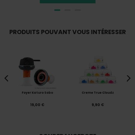
PRODUITS POUVANT VOUS INTÉRESSER
s
Foyer Katuro Sobo
Creme True Cloudz
19,00 €
9,90 €