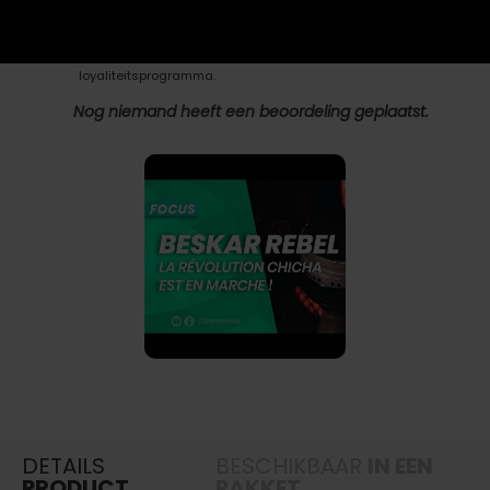
LOYALITEITSPROGRAMMA
Bij aankoop van dit product verzamelt u
0,78 €
met ons
loyaliteitsprogramma.
Nog niemand heeft een beoordeling geplaatst.
DETAILS
BESCHIKBAAR
IN EEN
PRODUCT
PAKKET