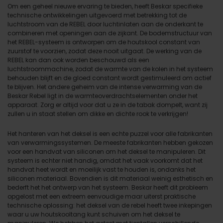
Om een geheel nieuwe ervaring te bieden, heeft Beskar specifieke
technische ontwikkelingen uitgevoerd met betrekking tot de
luchtstroom van de REBEL door luchtinlaten aan de onderkant te
combineren met openingen aan de zijkant. De bodemstructuur van
het REBEL-systeem is ontworpen om de houtskool constant van
zuurstof te voorzien, zodat deze nooit uitgaat. De werking van de
REBEL kan dan ook worden beschouwd als een
luchtstroommachine, zodat de warmte van de kolen in het systeem
behouden blijft en de gloed constant wordt gestimuleerd om actief
te blijven. Het andere geheim van de intense verwarming van de
Beskar Rebel ligt in de warmteoverdrachtselementen onder het
apparaat. Zorg er altijd voor dat u ze in de tabak dompelt, want zij
zullen u in staat stellen om dikke en dichte rook te verkrijgen!
Het hanteren van het deksel is een echte puzzel voor alle fabrikanten
van verwarmingssystemen. De meeste fabrikanten hebben gekozen
voor een handvat van siliconen om het deksel te manipuleren. Dit
systeem is echter niet handig, omdat het vaak voorkomt dat het
handvat heet wordt en moeilijk vast te houden is, ondanks het
siliconen materiaal. Bovendien is dit materiaal weinig esthetisch en
bederft het het ontwerp van het systeem. Beskar heeft dit probleem
opgelost met een extreem eenvoudige maar uiterst praktische
technische oplossing: het deksel van de rebel heeft twee inkepingen
waar u uw houtskooltang kunt schuiven om het deksel te