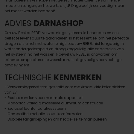
manipuleren. We hebben het getest met tientallen verschillende
modellen tangen, en het werkt altijd! Ongelooflijk eenvoudig maar
het moest worden bedacht!
ADVIES
DARNASHOP
Om uw Beskar REBEL verwarmingssysteem te behouden en een
perfecte levensduur te garanderen, is het essentieel om het perfect te
drogen als u het met water reinigt. Laat uw REBEL niet langdurig in
water ondergedompeld en droog zorgvuldig alle onderdelen van
het systeem na het wassen. Hoewel uw REBEL is ontworpen om
extreme temperaturen te weerstaan, is hij gevoelig voor vochtige
omgevingen!
TECHNISCHE
KENMERKEN
- Verwarmingssysteem geschikt voor maximaal drie kolenblokken
van 27
- Rechte randen voor maximale capaciteit
- Monobloc volledig massieve aluminium constructie
- Exclusief luchtcirculatiesysteem
- Compatibel met alle Lotus-komformaten
- Dubbele tanginkepingen om het deksel te manipuleren